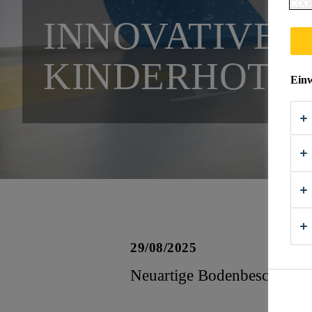
COOK
INNOVATIVE 
KINDERHOTEL
Einw
29/08/2025
Neuartige Bodenbeschichtun