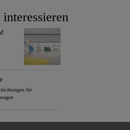
 interessieren
of
e
chichtungen für
aragen