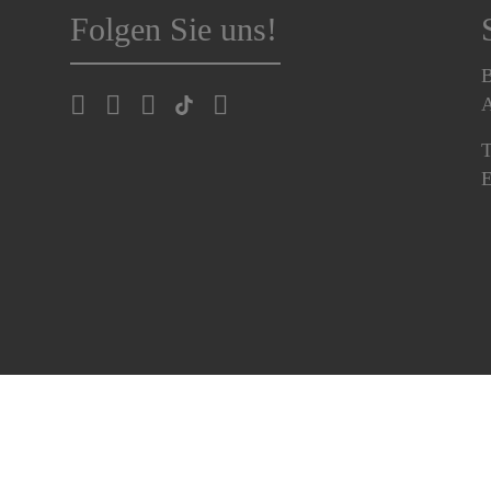
Folgen Sie uns!
B
A
T
E