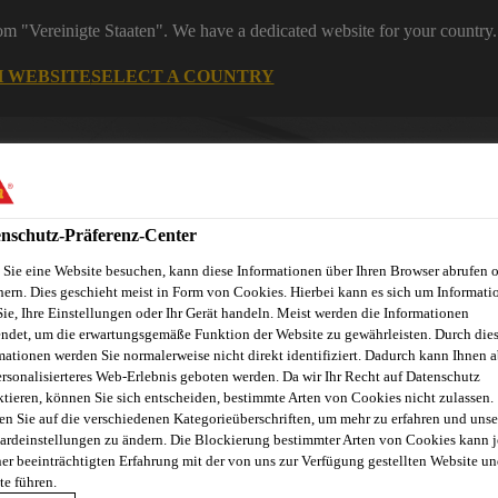
rom "Vereinigte Staaten". We have a dedicated website for your country.
H WEBSITE
SELECT A COUNTRY
nschutz-Präferenz-Center
Sie eine Website besuchen, kann diese Informationen über Ihren Browser abrufen 
hern. Dies geschieht meist in Form von Cookies. Hierbei kann es sich um Informati
Sie, Ihre Einstellungen oder Ihr Gerät handeln. Meist werden die Informationen
ndet, um die erwartungsgemäße Funktion der Website zu gewährleisten. Durch die
mationen werden Sie normalerweise nicht direkt identifiziert. Dadurch kann Ihnen a
ndel
Starke Marken
Services & Downloads
News
Übe
ersonalisierteres Web-Erlebnis geboten werden. Da wir Ihr Recht auf Datenschutz
ktieren, können Sie sich entscheiden, bestimmte Arten von Cookies nicht zulassen.
en Sie auf die verschiedenen Kategorieüberschriften, um mehr zu erfahren und unse
ardeinstellungen zu ändern. Die Blockierung bestimmter Arten von Cookies kann 
ner beeinträchtigten Erfahrung mit der von uns zur Verfügung gestellten Website un
te führen.