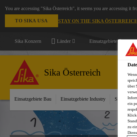
You are accessing "Sika Österreich", it seems you are accessing it f
TO SIKA USA
STAY ON THE SIKA ÖSTERREIC
Sika Konzern
Länder
Einsatzgebiete
Date
Sika Österreich
Wenn 
speic
über 
verwe
Infor
Einsatzgebiete Bau
Einsatzgebiete Industry
Sika im Ha
ein p
respe
Klick
Stand
zu ei
Diens