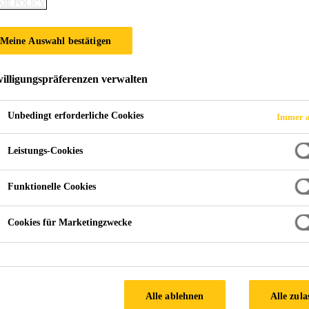
IE POLICY
BODENBESCHICH
Meine Auswahl bestätigen
 FELSENHOF
illigungspräferenzen verwalten
Unbedingt erforderliche Cookies
Immer a
Leistungs-Cookies
Funktionelle Cookies
Cookies für Marketingzwecke
g für ein familienfreundliches Hotelkonzept in 
Alle ablehnen
Alle zula