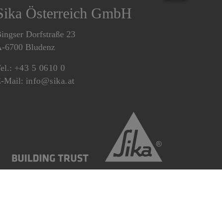
Sika Österreich GmbH
ingser Dorfstraße 23
-6700 Bludenz
el.:
+43 5 0610 0
-Mail:
info@sika.at