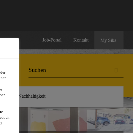
Job-Portal
Kontakt
My Sika
oder
onen
se
ber
r uns
Nachhaltigkeit
re
jedoch
d