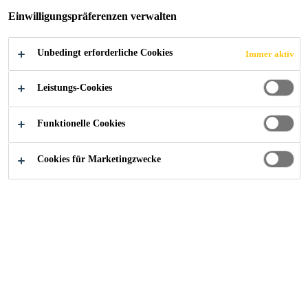
CI ERNEUT
Einwilligungspräferenzen verwalten
UNTER DEN
Unbedingt erforderliche Cookies
Immer aktiv
BESTEN: 2.
Leistungs-Cookies
PLATZ BEIM
Funktionelle Cookies
VBÖ-AWARD
Cookies für Marketingzwecke
2026