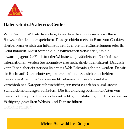
You are accessing "Sika Österreich", it seems you are accessing it
from "Vereinigte Staaten". We have a dedicated website for your
country.
Datenschutz-Präferenz-Center
TO
Wenn Sie eine Website besuchen, kann diese Informationen über Ihren
STAY ON THE SIKA
SELECT A
Browser abrufen oder speichern. Dies geschieht meist in Form von Cookies.
SIKA
ÖSTERREICH WEBSITE
COUNTRY
Hierbei kann es sich um Informationen über Sie, Ihre Einstellungen oder Ihr
USA
Gerät handeln. Meist werden die Informationen verwendet, um die
erwartungsgemäße Funktion der Website zu gewährleisten. Durch diese
Informationen werden Sie normalerweise nicht direkt identifiziert. Dadurch
Sika Österreich
kann Ihnen aber ein personalisierteres Web-Erlebnis geboten werden. Da wir
Ihr Recht auf Datenschutz respektieren, können Sie sich entscheiden,
bestimmte Arten von Cookies nicht zulassen. Klicken Sie auf die
verschiedenen Kategorieüberschriften, um mehr zu erfahren und unsere
Standardeinstellungen zu ändern. Die Blockierung bestimmter Arten von
Cookies kann jedoch zu einer beeinträchtigten Erfahrung mit der von uns zur
Verfügung gestellten Website und Dienste führen.
SIKA
COOKIE POLICY
ÖSTERREICH/P
Meine Auswahl bestätigen