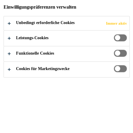
ÜBERNIMMT
Einwilligungspräferenzen verwalten
ÖSTERREICHIS
Unbedingt erforderliche Cookies
Immer aktiv
CHE
Leistungs-Cookies
ZWEIGNIEDERL
Funktionelle Cookies
ASSUNG DER
Cookies für Marketingzwecke
PCI