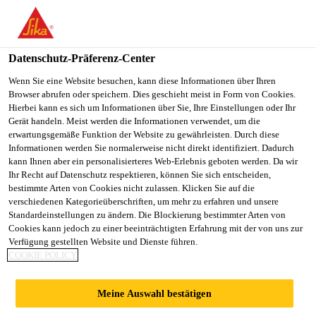
You are accessing "Sika Österreich", it seems you are accessing it
from "Vereinigte Staaten". We have a dedicated website for your
country.
Datenschutz-Präferenz-Center
TO
Wenn Sie eine Website besuchen, kann diese Informationen über Ihren
STAY ON THE SIKA
SELECT A
Browser abrufen oder speichern. Dies geschieht meist in Form von Cookies.
SIKA
ÖSTERREICH WEBSITE
COUNTRY
Hierbei kann es sich um Informationen über Sie, Ihre Einstellungen oder Ihr
USA
Gerät handeln. Meist werden die Informationen verwendet, um die
erwartungsgemäße Funktion der Website zu gewährleisten. Durch diese
Informationen werden Sie normalerweise nicht direkt identifiziert. Dadurch
Sika Österreich
kann Ihnen aber ein personalisierteres Web-Erlebnis geboten werden. Da wir
Ihr Recht auf Datenschutz respektieren, können Sie sich entscheiden,
bestimmte Arten von Cookies nicht zulassen. Klicken Sie auf die
verschiedenen Kategorieüberschriften, um mehr zu erfahren und unsere
Standardeinstellungen zu ändern. Die Blockierung bestimmter Arten von
Cookies kann jedoch zu einer beeinträchtigten Erfahrung mit der von uns zur
Verfügung gestellten Website und Dienste führen.
SIKA
COOKIE POLICY
ÖSTERREICH
Meine Auswahl bestätigen