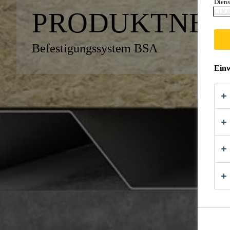
Diens
PRODUKTNEU
COOK
Befestigungssystem BSA
Einw