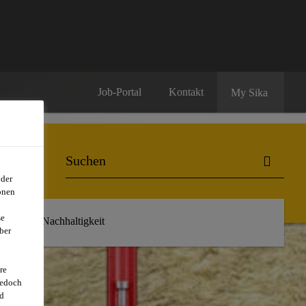
Job-Portal
Kontakt
My Sika
oder
onen
se
r uns
Nachhaltigkeit
ber
re
jedoch
d