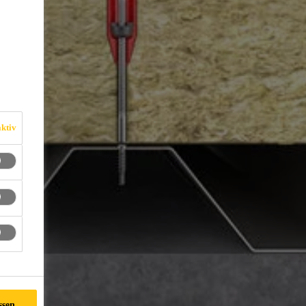
ktiv
ssen