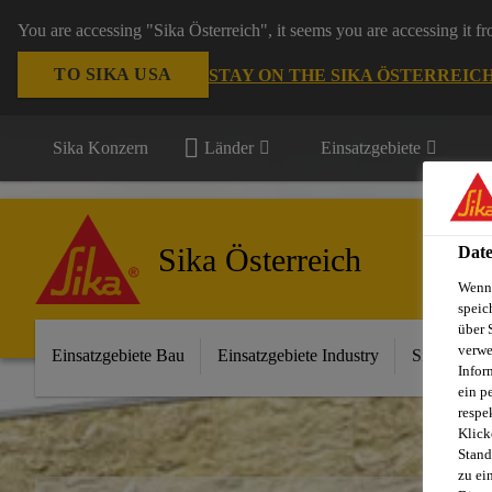
You are accessing "Sika Österreich", it seems you are accessing it f
TO SIKA USA
STAY ON THE SIKA ÖSTERREIC
Sika Konzern
Länder
Einsatzgebiete
Sika Österreich
Date
Wenn 
speic
über 
verwe
Einsatzgebiete Bau
Einsatzgebiete Industry
Sika im Ha
Infor
ein p
respe
Klick
Stand
zu ei