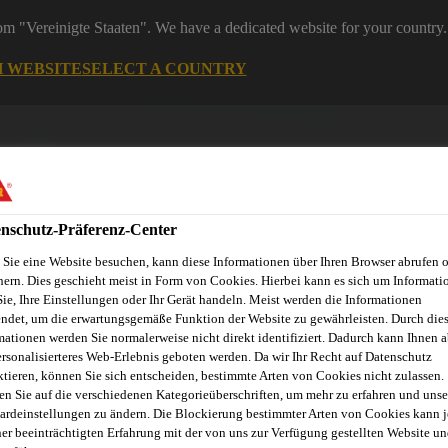
rom "Vereinigte Staaten". We have a dedicated website for your country.
H WEBSITE
SELECT A COUNTRY
nschutz-Präferenz-Center
Sie eine Website besuchen, kann diese Informationen über Ihren Browser abrufen 
hern. Dies geschieht meist in Form von Cookies. Hierbei kann es sich um Informati
Sie, Ihre Einstellungen oder Ihr Gerät handeln. Meist werden die Informationen
ndet, um die erwartungsgemäße Funktion der Website zu gewährleisten. Durch die
ndel
Starke Marken
Services & Downloads
News
Übe
mationen werden Sie normalerweise nicht direkt identifiziert. Dadurch kann Ihnen a
ersonalisierteres Web-Erlebnis geboten werden. Da wir Ihr Recht auf Datenschutz
ktieren, können Sie sich entscheiden, bestimmte Arten von Cookies nicht zulassen.
en Sie auf die verschiedenen Kategorieüberschriften, um mehr zu erfahren und unse
ardeinstellungen zu ändern. Die Blockierung bestimmter Arten von Cookies kann 
ner beeinträchtigten Erfahrung mit der von uns zur Verfügung gestellten Website un