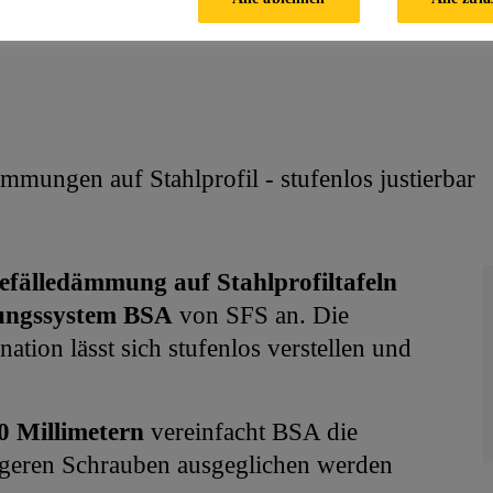
mungen auf Stahlprofil - stufenlos justierbar
efälledämmung auf Stahlprofiltafeln
gungssystem BSA
von SFS an. Die
tion lässt sich stufenlos verstellen und
20 Millimetern
vereinfacht BSA die
ängeren Schrauben ausgeglichen werden