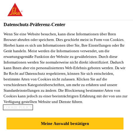
You are accessing "Sika Österreich", it seems you are accessing it
from "Vereinigte Staaten". We have a dedicated website for your
country.
Datenschutz-Präferenz-Center
TO
Wenn Sie eine Website besuchen, kann diese Informationen über Ihren
STAY ON THE SIKA
SELECT A
Browser abrufen oder speichern. Dies geschieht meist in Form von Cookies.
SIKA
ÖSTERREICH WEBSITE
COUNTRY
Hierbei kann es sich um Informationen über Sie, Ihre Einstellungen oder Ihr
USA
Gerät handeln. Meist werden die Informationen verwendet, um die
erwartungsgemäße Funktion der Website zu gewährleisten. Durch diese
Informationen werden Sie normalerweise nicht direkt identifiziert. Dadurch
Sika Österreich
kann Ihnen aber ein personalisierteres Web-Erlebnis geboten werden. Da wir
Ihr Recht auf Datenschutz respektieren, können Sie sich entscheiden,
bestimmte Arten von Cookies nicht zulassen. Klicken Sie auf die
verschiedenen Kategorieüberschriften, um mehr zu erfahren und unsere
Standardeinstellungen zu ändern. Die Blockierung bestimmter Arten von
BAUPHYSIK
Cookies kann jedoch zu einer beeinträchtigten Erfahrung mit der von uns zur
Verfügung gestellten Website und Dienste führen.
COOKIE POLICY
Meine Auswahl bestätigen