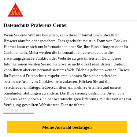
You are accessing "Sika Österreich", it seems you are accessing it
from "Vereinigte Staaten". We have a dedicated website for your
country.
Datenschutz-Präferenz-Center
TO
Wenn Sie eine Website besuchen, kann diese Informationen über Ihren
STAY ON THE SIKA
SELECT A
Browser abrufen oder speichern. Dies geschieht meist in Form von Cookies.
SIKA
ÖSTERREICH WEBSITE
COUNTRY
Hierbei kann es sich um Informationen über Sie, Ihre Einstellungen oder Ihr
USA
Gerät handeln. Meist werden die Informationen verwendet, um die
erwartungsgemäße Funktion der Website zu gewährleisten. Durch diese
Informationen werden Sie normalerweise nicht direkt identifiziert. Dadurch
Sika Österreich
kann Ihnen aber ein personalisierteres Web-Erlebnis geboten werden. Da wir
Ihr Recht auf Datenschutz respektieren, können Sie sich entscheiden,
bestimmte Arten von Cookies nicht zulassen. Klicken Sie auf die
verschiedenen Kategorieüberschriften, um mehr zu erfahren und unsere
Standardeinstellungen zu ändern. Die Blockierung bestimmter Arten von
ETAG 005 -
Cookies kann jedoch zu einer beeinträchtigten Erfahrung mit der von uns zur
Verfügung gestellten Website und Dienste führen.
COOKIE POLICY
FLÜSSIG
Meine Auswahl bestätigen
AUFZUBRINGEND