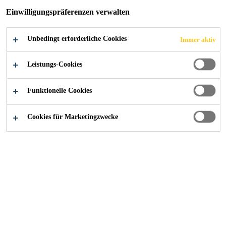
Einwilligungspräferenzen verwalten
E
DACHABDICHTUN
Unbedingt erforderliche Cookies
Immer aktiv
Leistungs-Cookies
GEN
Funktionelle Cookies
Cookies für Marketingzwecke
Regelwerke und Richtlinien
...
ETAG 005 - Flüssig a
Auszug aus der Leitlinie
Die Leitlinie für die europäische
technische Zulassung (ETAG) 005