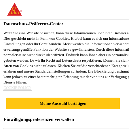
You are accessing "Sika Österreich", it seems you are accessing it f
Staaten". We have a dedicated website for your country.
Datenschutz-Präferenz-Center
TO SIKA
STAY ON THE SIKA ÖSTERREICH
Baustoff-Fachhandel
...
Sika® Level-01 Primer
USA
WEBSITE
Wenn Sie eine Website besuchen, kann diese Informationen über Ihren Browser a
Dies geschieht meist in Form von Cookies. Hierbei kann es sich um Informationen
Einstellungen oder Ihr Gerät handeln. Meist werden die Informationen verwende
erwartungsgemäße Funktion der Website zu gewährleisten. Durch diese Informat
Sika Österreich
normalerweise nicht direkt identifiziert. Dadurch kann Ihnen aber ein personalis
geboten werden. Da wir Ihr Recht auf Datenschutz respektieren, können Sie sich
Sika® Level-01
Arten von Cookies nicht zulassen. Klicken Sie auf die verschiedenen Kategorieü
erfahren und unsere Standardeinstellungen zu ändern. Die Blockierung bestimm
kann jedoch zu einer beeinträchtigten Erfahrung mit der von uns zur Verfügung 
Primer
Dienste führen.
COOKIE POLICY
Acrylat-Grundierung für mineralische
Meine Auswahl bestätigen
Untergründe
Acrylatharzbasierte, wasserverdünnbarer
Einwilligungspräferenzen verwalten
Voranstrich und Grundierung zur Reduzierung der