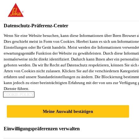
You are accessing "Sika Österreich", it seems you are accessing it f
Staaten". We have a dedicated website for your country.
Datenschutz-Präferenz-Center
TO SIKA
STAY ON THE SIKA ÖSTERREICH
Baustoff-Fachhandel
...
Sika Boom®-180 Fix & Fill
USA
WEBSITE
Wenn Sie eine Website besuchen, kann diese Informationen über Ihren Browser a
Dies geschieht meist in Form von Cookies. Hierbei kann es sich um Informationen
Einstellungen oder Ihr Gerät handeln. Meist werden die Informationen verwende
erwartungsgemäße Funktion der Website zu gewährleisten. Durch diese Informat
Sika Österreich
normalerweise nicht direkt identifiziert. Dadurch kann Ihnen aber ein personalis
geboten werden. Da wir Ihr Recht auf Datenschutz respektieren, können Sie sich
Sika Boom®-180
Arten von Cookies nicht zulassen. Klicken Sie auf die verschiedenen Kategorieü
erfahren und unsere Standardeinstellungen zu ändern. Die Blockierung bestimm
kann jedoch zu einer beeinträchtigten Erfahrung mit der von uns zur Verfügung 
Fix & Fill
Dienste führen.
COOKIE POLICY
Universal PU-Schaum mit Ventildüse
Meine Auswahl bestätigen
Sika Boom®-180 Fix & Fill ist ein 1-komponentiger,
selbstexpandierender Polyurethanschaum für die
Einwilligungspräferenzen verwalten
einfache Verarbeitung mit Ventildüse.