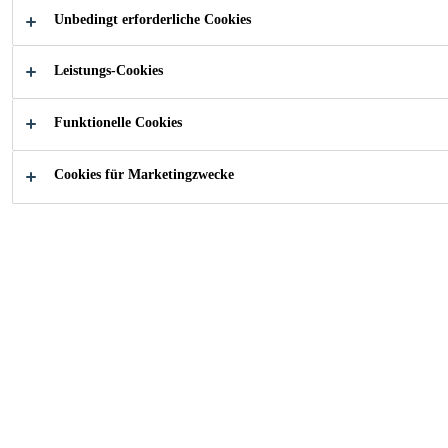
Unbedingt erforderliche Cookies
Einfache Verarbeitung mittels Ventildüse
Leistungs-Cookies
Gute thermische Isolierung
Schalldämmende Wirkung
Funktionelle Cookies
FINDEN SIE IHREN SIKA BERATER
Cookies für Marketingzwecke
KONTAKTIEREN SIE UNS JETZT