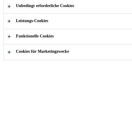
Unbedingt erforderliche Cookies
Leistungs-Cookies
Baustoff-Fachhandel
...
Sikagard®-703 W
Funktionelle Cookies
Cookies für Marketingzwecke
Sikagard®-703 W
Wasserabweisende Imprägnierung auf
Silan-/Siloanbasis
Silan/Siloxanbasierte, 1-komponentige,
gebrauchsfertige Emulsion für die hydrophobierende
Imprägnierung von mineralischen Oberflächen. Zur