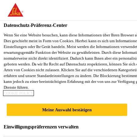
You are accessing "Sika Österreich", it seems you are accessing it f
Staaten". We have a dedicated website for your country.
Datenschutz-Präferenz-Center
TO SIKA
STAY ON THE SIKA ÖSTERREICH
USA
WEBSITE
Wenn Sie eine Website besuchen, kann diese Informationen über Ihren Browser a
Dies geschieht meist in Form von Cookies. Hierbei kann es sich um Informationen
Einstellungen oder Ihr Gerät handeln. Meist werden die Informationen verwende
erwartungsgemäße Funktion der Website zu gewährleisten. Durch diese Informat
Sika Österreich
normalerweise nicht direkt identifiziert. Dadurch kann Ihnen aber ein personalis
geboten werden. Da wir Ihr Recht auf Datenschutz respektieren, können Sie sich
Arten von Cookies nicht zulassen. Klicken Sie auf die verschiedenen Kategorieü
erfahren und unsere Standardeinstellungen zu ändern. Die Blockierung bestimm
kann jedoch zu einer beeinträchtigten Erfahrung mit der von uns zur Verfügung 
SIKAGARD®-703
Dienste führen.
COOKIE POLICY
W
Meine Auswahl bestätigen
Einwilligungspräferenzen verwalten