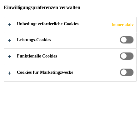
Geeignet als Mittelbettkleber für die Verklebung
Einwilligungspräferenzen verwalten
von Natursteinen
Unbedingt erforderliche Cookies
Immer aktiv
FINDEN SIE IHREN SIKA BERATER
Leistungs-Cookies
KONTAKTIEREN SIE UNS JETZT
Funktionelle Cookies
Cookies für Marketingzwecke