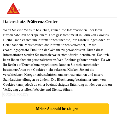
You are accessing "Sika Österreich", it seems you are accessing it
from "Vereinigte Staaten". We have a dedicated website for your
country.
Datenschutz-Präferenz-Center
Baustoff-Fachhandel
DIY
PCI Carrament®
TO
Wenn Sie eine Website besuchen, kann diese Informationen über Ihren
STAY ON THE SIKA
SELECT A
Browser abrufen oder speichern. Dies geschieht meist in Form von Cookies.
SIKA
ÖSTERREICH WEBSITE
COUNTRY
Hierbei kann es sich um Informationen über Sie, Ihre Einstellungen oder Ihr
USA
Gerät handeln. Meist werden die Informationen verwendet, um die
erwartungsgemäße Funktion der Website zu gewährleisten. Durch diese
Informationen werden Sie normalerweise nicht direkt identifiziert. Dadurch
PCI Carrament®
Sika Österreich
kann Ihnen aber ein personalisierteres Web-Erlebnis geboten werden. Da wir
Ihr Recht auf Datenschutz respektieren, können Sie sich entscheiden,
bestimmte Arten von Cookies nicht zulassen. Klicken Sie auf die
Mittelbett- und Ansetzmörtel (Haftbrücke)
verschiedenen Kategorieüberschriften, um mehr zu erfahren und unsere
Standardeinstellungen zu ändern. Die Blockierung bestimmter Arten von
Cookies kann jedoch zu einer beeinträchtigten Erfahrung mit der von uns zur
Verfügung gestellten Website und Dienste führen.
Verbessert die Stabilität von Pflaster- und
COOKIE POLICY
Natursteinen beim Verlegen auf Bettungsmörtel
Erhöhung von Festigkeit und Lebensdauer von
Meine Auswahl bestätigen
Bettungen