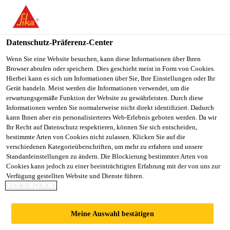
You are accessing "Sika Österreich", it seems you are accessing it
from "Vereinigte Staaten". We have a dedicated website for your
country.
Datenschutz-Präferenz-Center
Baustoff-Fachhandel
DIY
PCI Gisogrund® Xtra Grip
TO
Wenn Sie eine Website besuchen, kann diese Informationen über Ihren
STAY ON THE SIKA
SELECT A
Browser abrufen oder speichern. Dies geschieht meist in Form von Cookies.
SIKA
ÖSTERREICH WEBSITE
COUNTRY
Hierbei kann es sich um Informationen über Sie, Ihre Einstellungen oder Ihr
USA
Gerät handeln. Meist werden die Informationen verwendet, um die
erwartungsgemäße Funktion der Website zu gewährleisten. Durch diese
Informationen werden Sie normalerweise nicht direkt identifiziert. Dadurch
PCI Gisogrund®
Sika Österreich
kann Ihnen aber ein personalisierteres Web-Erlebnis geboten werden. Da wir
Ihr Recht auf Datenschutz respektieren, können Sie sich entscheiden,
bestimmte Arten von Cookies nicht zulassen. Klicken Sie auf die
Xtra Grip
verschiedenen Kategorieüberschriften, um mehr zu erfahren und unsere
Standardeinstellungen zu ändern. Die Blockierung bestimmter Arten von
Cookies kann jedoch zu einer beeinträchtigten Erfahrung mit der von uns zur
Spezial-Haftgrundierung für glatte, nicht saugenden
Verfügung gestellten Website und Dienste führen.
Untergründe
COOKIE POLICY
Meine Auswahl bestätigen
Zum Grundieren von dichten, nicht saugfähigen