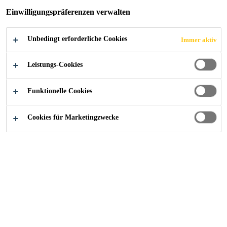
Untergründen
Einwilligungspräferenzen verwalten
Für innen, außen, Wand und Boden
Sehr emissionsarm
Unbedingt erforderliche Cookies
Immer aktiv
FINDEN SIE IHREN SIKA BERATER
Leistungs-Cookies
KONTAKTIEREN SIE UNS JETZT
Funktionelle Cookies
Cookies für Marketingzwecke