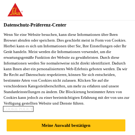
You are accessing "Sika Österreich", it seems you are accessing it
from "Vereinigte Staaten". We have a dedicated website for your
country.
Datenschutz-Präferenz-Center
Baustoff-Fachhandel
DIY
PCI Lastogum® Dicht - grau
TO
Wenn Sie eine Website besuchen, kann diese Informationen über Ihren
STAY ON THE SIKA
SELECT A
Browser abrufen oder speichern. Dies geschieht meist in Form von Cookies.
SIKA
ÖSTERREICH WEBSITE
COUNTRY
Hierbei kann es sich um Informationen über Sie, Ihre Einstellungen oder Ihr
USA
Gerät handeln. Meist werden die Informationen verwendet, um die
erwartungsgemäße Funktion der Website zu gewährleisten. Durch diese
Informationen werden Sie normalerweise nicht direkt identifiziert. Dadurch
PCI Lastogum®
Sika Österreich
kann Ihnen aber ein personalisierteres Web-Erlebnis geboten werden. Da wir
Ihr Recht auf Datenschutz respektieren, können Sie sich entscheiden,
bestimmte Arten von Cookies nicht zulassen. Klicken Sie auf die
Dicht - grau
verschiedenen Kategorieüberschriften, um mehr zu erfahren und unsere
Standardeinstellungen zu ändern. Die Blockierung bestimmter Arten von
Cookies kann jedoch zu einer beeinträchtigten Erfahrung mit der von uns zur
Wasserdichte flexible Schutzschicht im Innenbereich
Verfügung gestellten Website und Dienste führen.
COOKIE POLICY
Für innen
Meine Auswahl bestätigen
Für Wand und Boden