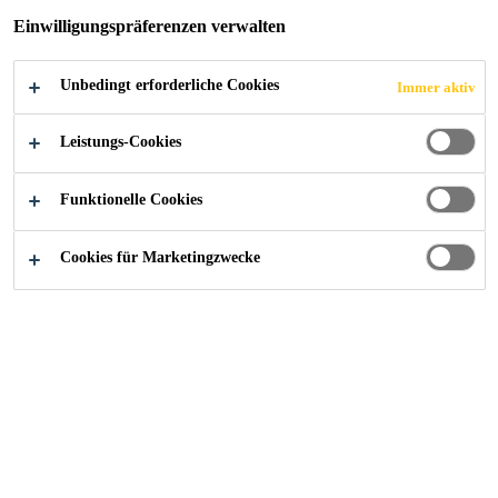
Für Nassbereiche im Wohnbau
Einwilligungspräferenzen verwalten
FINDEN SIE IHREN SIKA BERATER
Unbedingt erforderliche Cookies
Immer aktiv
KONTAKTIEREN SIE UNS JETZT
Leistungs-Cookies
Funktionelle Cookies
Cookies für Marketingzwecke