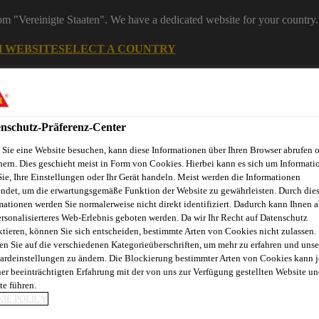
rom "Vereinigte Staaten". We have a dedicated website for your country.
H WEBSITE
SELECT A COUNTRY
nschutz-Präferenz-Center
Sie eine Website besuchen, kann diese Informationen über Ihren Browser abrufen 
hern. Dies geschieht meist in Form von Cookies. Hierbei kann es sich um Informati
Sie, Ihre Einstellungen oder Ihr Gerät handeln. Meist werden die Informationen
ndet, um die erwartungsgemäße Funktion der Website zu gewährleisten. Durch die
mationen werden Sie normalerweise nicht direkt identifiziert. Dadurch kann Ihnen a
ersonalisierteres Web-Erlebnis geboten werden. Da wir Ihr Recht auf Datenschutz
ndel
Starke Marken
Services & Downloads
News
Übe
ktieren, können Sie sich entscheiden, bestimmte Arten von Cookies nicht zulassen.
en Sie auf die verschiedenen Kategorieüberschriften, um mehr zu erfahren und unse
ardeinstellungen zu ändern. Die Blockierung bestimmter Arten von Cookies kann 
ner beeinträchtigten Erfahrung mit der von uns zur Verfügung gestellten Website un
te führen.
IE POLICY