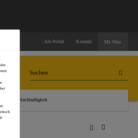
Job-Portal
Kontakt
My Sika
oder
onen
se
ber
r uns
Nachhaltigkeit
re
jedoch
d