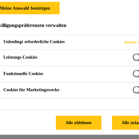
PCI Nanofug®
Meine Auswahl bestätigen
illigungspräferenzen verwalten
Variabler Flexfugenmörtel insbesondere für Steingut-
Unbedingt erforderliche Cookies
Immer a
Für innen, außen, Wand und Boden
Leistungs-Cookies
Geeignet für Verfugungen mit starker Nassbeansp
Zur Ausbildung wasser- und schmutzabweisender
Funktionelle Cookies
FINDEN SIE IHREN SIKA
Cookies für Marketingzwecke
BERATER
Alle ablehnen
Alle zula