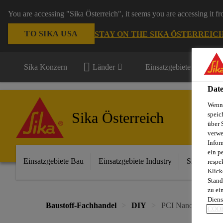
You are accessing "Sika Österreich", it seems you are accessing it f
TO SIKA USA
STAY ON THE SIKA ÖSTERREIC
Sika Konzern
Länder
Einsatzgebiete
Date
Wenn 
Sika Österreich
speic
über 
verwe
Infor
ein p
Einsatzgebiete Bau
Einsatzgebiete Industry
Sika im Ha
respe
Klick
Stand
zu ei
Diens
Baustoff-Fachhandel
DIY
PCI Nanofug®
COOK