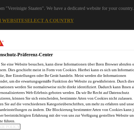
rom "Vereinigte Staaten". We have a dedicated website for your country.
H WEBSITE
SELECT A COUNTRY
nschutz-Präferenz-Center
Sie eine Website besuchen, kann diese Informationen über Ihren Browser abrufen 
hern. Dies geschieht meist in Form von Cookies. Hierbei kann es sich um Informati
Sie, Ihre Einstellungen oder Ihr Gerät handeln. Meist werden die Informationen
ndet, um die erwartungsgemäße Funktion der Website zu gewährleisten. Durch die
mationen werden Sie normalerweise nicht direkt identifiziert. Dadurch kann Ihnen a
ersonalisierteres Web-Erlebnis geboten werden. Da wir Ihr Recht auf Datenschutz
ndel
Starke Marken
Services & Downloads
News
Übe
ktieren, können Sie sich entscheiden, bestimmte Arten von Cookies nicht zulassen.
en Sie auf die verschiedenen Kategorieüberschriften, um mehr zu erfahren und unse
ardeinstellungen zu ändern. Die Blockierung bestimmter Arten von Cookies kann 
ner beeinträchtigten Erfahrung mit der von uns zur Verfügung gestellten Website un
te führen.
IE POLICY