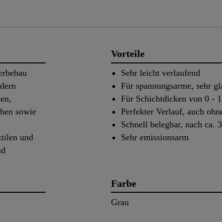
Vorteile
erbebau
Sehr leicht verlaufend
ädern
Für spannungsarme, sehr gl
en,
Für Schichtdicken von 0 -
chen sowie
Perfekter Verlauf, auch oh
Schnell belegbar, nach ca. 
xtilen und
Sehr emissionsarm
nd
Farbe
Grau