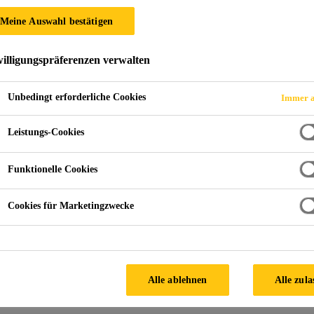
PCI® Uniplan Pl
Meine Auswahl bestätigen
illigungspräferenzen verwalten
Feiner Nivellierspachtel unter allen Oberbelägen
Unbedingt erforderliche Cookies
Immer a
Sehr leicht verlaufend
Leistungs-Cookies
Für spannungsarme, sehr glatte Oberflächen
Für Schichtdicken von 0 - 15 mm
Funktionelle Cookies
FINDEN SIE IHREN SIKA
Cookies für Marketingzwecke
BERATER
Alle ablehnen
Alle zula