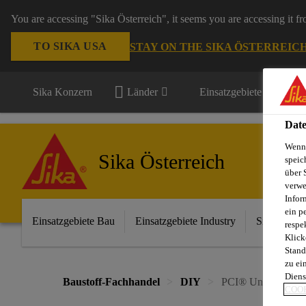
You are accessing "Sika Österreich", it seems you are accessing it f
TO SIKA USA
STAY ON THE SIKA ÖSTERREIC
Sika Konzern
Länder
Einsatzgebiete
Date
Wenn 
Sika Österreich
speic
über 
verwe
Infor
ein p
Einsatzgebiete Bau
Einsatzgebiete Industry
Sika im Ha
respe
Klick
Stand
zu ei
Diens
Baustoff-Fachhandel
DIY
PCI® Uniplan Plus
COOK