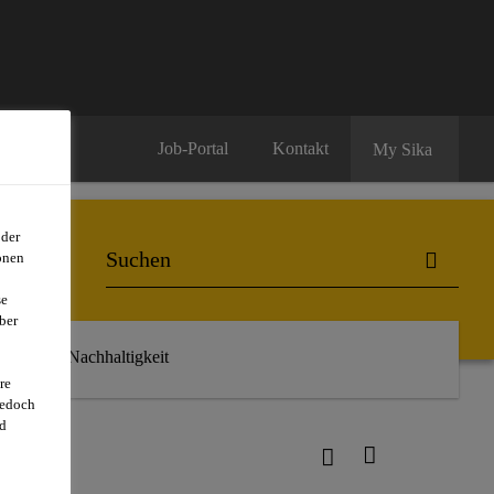
Job-Portal
Kontakt
My Sika
oder
onen
se
ber
r uns
Nachhaltigkeit
re
jedoch
d