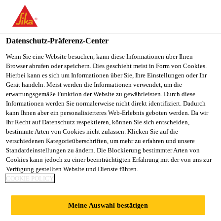
You are accessing "Sika Österreich", it seems you are accessing it
from "Vereinigte Staaten". We have a dedicated website for your
country.
Datenschutz-Präferenz-Center
Baustoff-Fachhandel
DIY
Sikaflex®-415 Universal
TO
Wenn Sie eine Website besuchen, kann diese Informationen über Ihren
STAY ON THE SIKA
SELECT A
Browser abrufen oder speichern. Dies geschieht meist in Form von Cookies.
SIKA
ÖSTERREICH WEBSITE
COUNTRY
Hierbei kann es sich um Informationen über Sie, Ihre Einstellungen oder Ihr
USA
Gerät handeln. Meist werden die Informationen verwendet, um die
erwartungsgemäße Funktion der Website zu gewährleisten. Durch diese
Informationen werden Sie normalerweise nicht direkt identifiziert. Dadurch
Sikaflex®-415
Sika Österreich
kann Ihnen aber ein personalisierteres Web-Erlebnis geboten werden. Da wir
Ihr Recht auf Datenschutz respektieren, können Sie sich entscheiden,
bestimmte Arten von Cookies nicht zulassen. Klicken Sie auf die
Universal
verschiedenen Kategorieüberschriften, um mehr zu erfahren und unsere
Standardeinstellungen zu ändern. Die Blockierung bestimmter Arten von
Cookies kann jedoch zu einer beeinträchtigten Erfahrung mit der von uns zur
Dichtstoff auf PU-Basis für Boden- und
Verfügung gestellten Website und Dienste führen.
COOKIE POLICY
anschließende Wandfugen
und Universalklebstoff
Meine Auswahl bestätigen
Sikaflex®-415 Universal ist ein 1-komponentiger,