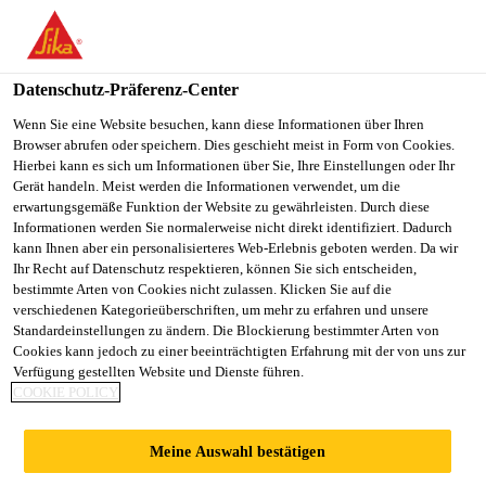
You are accessing "Sika Österreich", it seems you are accessing it
from "Vereinigte Staaten". We have a dedicated website for your
country.
Datenschutz-Präferenz-Center
TO
Wenn Sie eine Website besuchen, kann diese Informationen über Ihren
STAY ON THE SIKA
SELECT A
Browser abrufen oder speichern. Dies geschieht meist in Form von Cookies.
SIKA
ÖSTERREICH WEBSITE
COUNTRY
Hierbei kann es sich um Informationen über Sie, Ihre Einstellungen oder Ihr
USA
Gerät handeln. Meist werden die Informationen verwendet, um die
erwartungsgemäße Funktion der Website zu gewährleisten. Durch diese
Informationen werden Sie normalerweise nicht direkt identifiziert. Dadurch
Sika Österreich
kann Ihnen aber ein personalisierteres Web-Erlebnis geboten werden. Da wir
Ihr Recht auf Datenschutz respektieren, können Sie sich entscheiden,
bestimmte Arten von Cookies nicht zulassen. Klicken Sie auf die
verschiedenen Kategorieüberschriften, um mehr zu erfahren und unsere
Standardeinstellungen zu ändern. Die Blockierung bestimmter Arten von
Cookies kann jedoch zu einer beeinträchtigten Erfahrung mit der von uns zur
Verfügung gestellten Website und Dienste führen.
MIRELLENSTÜB
COOKIE POLICY
ERL IN
Meine Auswahl bestätigen