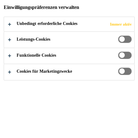
ENGERWITZDO
Einwilligungspräferenzen verwalten
RF
Unbedingt erforderliche Cookies
Immer aktiv
Leistungs-Cookies
Funktionelle Cookies
Sika@Work - Referenzen
Mirellenstüberl in Engerwitzdorf
Cookies für Marketingzwecke
2019
ENGERWITZDORF / ÖSTERREICH
Das Mirellenstüberl wurde im Jahr
1986 eröffnet. Seither wird auf die