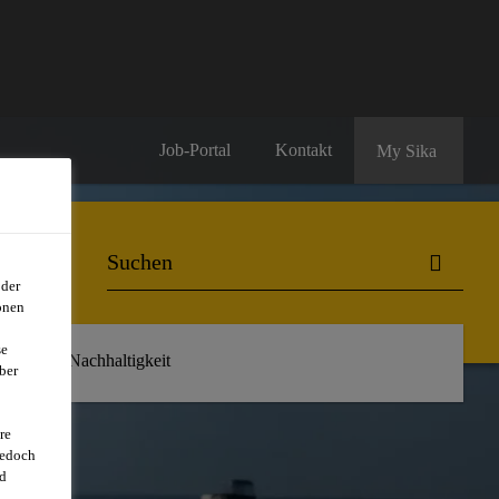
Job-Portal
Kontakt
My Sika
oder
onen
se
r uns
Nachhaltigkeit
ber
re
jedoch
d