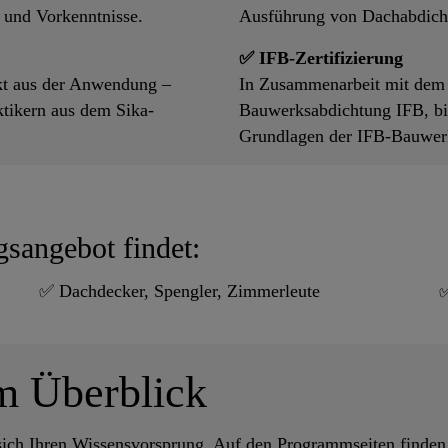
 und Vorkenntnisse.
Ausführung von Dachabdichtu
✅ IFB-Zertifizierung
kt aus der Anwendung –
In Zusammenarbeit mit dem I
ktikern aus dem Sika-
Bauwerksabdichtung IFB, bie
Grundlagen der IFB-Bauwerk
gsangebot findet:
✅ Dachdecker, Spengler, Zimmerleute
✅
m Überblick
 sich Ihren Wissensvorsprung. Auf den Programmseiten finden 