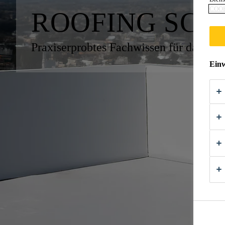
COOK
ROOFING SC
Praxiserprobtes Fachwissen für dauerh
Einw