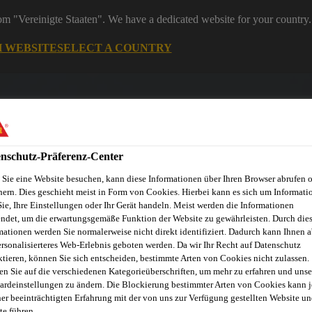
rom "Vereinigte Staaten". We have a dedicated website for your country.
H WEBSITE
SELECT A COUNTRY
nschutz-Präferenz-Center
Sie eine Website besuchen, kann diese Informationen über Ihren Browser abrufen 
hern. Dies geschieht meist in Form von Cookies. Hierbei kann es sich um Informati
Sie, Ihre Einstellungen oder Ihr Gerät handeln. Meist werden die Informationen
ndet, um die erwartungsgemäße Funktion der Website zu gewährleisten. Durch die
ndel
Starke Marken
Services & Downloads
News
Übe
mationen werden Sie normalerweise nicht direkt identifiziert. Dadurch kann Ihnen a
ersonalisierteres Web-Erlebnis geboten werden. Da wir Ihr Recht auf Datenschutz
ktieren, können Sie sich entscheiden, bestimmte Arten von Cookies nicht zulassen.
en Sie auf die verschiedenen Kategorieüberschriften, um mehr zu erfahren und unse
ardeinstellungen zu ändern. Die Blockierung bestimmter Arten von Cookies kann 
ner beeinträchtigten Erfahrung mit der von uns zur Verfügung gestellten Website un
te führen.