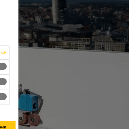
ktiv
ssen