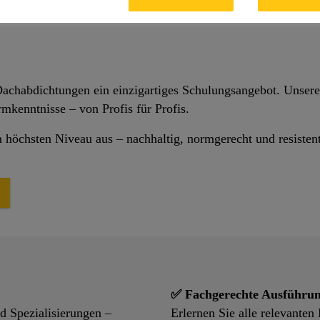
 Dachabdichtungen ein einzigartiges Schulungsangebot. Unsere
mkenntnisse – von Profis für Profis.
höchsten Niveau aus – nachhaltig, normgerecht und resistent
✅ Fachgerechte Ausführun
 Spezialisierungen –
Erlernen Sie alle relevanten