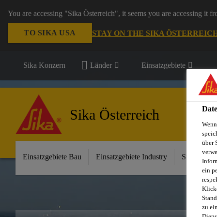
You are accessing "Sika Österreich", it seems you are accessing it f
TO SIKA USA
STAY ON THE SIKA ÖSTERREIC
Sika Konzern
Länder
Einsatzgebiete
Date
Sika Österreich
Wenn 
speic
über 
verwe
Einsatzgebiete Bau
Einsatzgebiete Industry
Sika im Ha
Infor
ein p
respe
Klick
Stand
zu ei
Diens