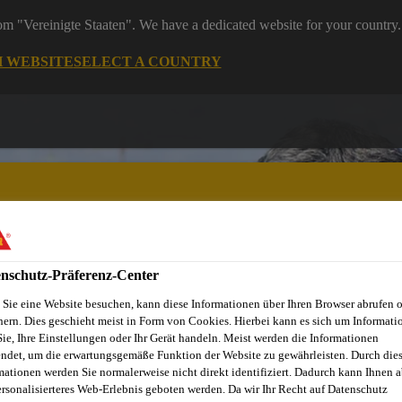
rom "Vereinigte Staaten". We have a dedicated website for your country.
H WEBSITE
SELECT A COUNTRY
nschutz-Präferenz-Center
ndel
Starke Marken
Services & Downloads
News
Übe
Sie eine Website besuchen, kann diese Informationen über Ihren Browser abrufen 
hern. Dies geschieht meist in Form von Cookies. Hierbei kann es sich um Informati
Sie, Ihre Einstellungen oder Ihr Gerät handeln. Meist werden die Informationen
ndet, um die erwartungsgemäße Funktion der Website zu gewährleisten. Durch die
mationen werden Sie normalerweise nicht direkt identifiziert. Dadurch kann Ihnen a
ersonalisierteres Web-Erlebnis geboten werden. Da wir Ihr Recht auf Datenschutz