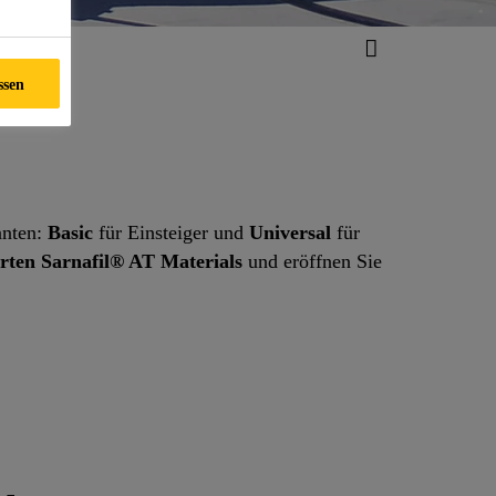
ssen
anten:
Basic
für Einsteiger und
Universal
für
erten Sarnafil® AT Materials
und eröffnen Sie