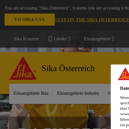
You are accessing "Sika Österreich", it seems you are accessing it f
TO SIKA USA
STAY ON THE SIKA ÖSTERREIC
Sika Konzern
Länder
Einsatzgebiete
Sika Österreich
Date
Einsatzgebiete Bau
Einsatzgebiete Industry
Sika im Ha
Wenn 
speic
über 
verwe
Infor
ein p