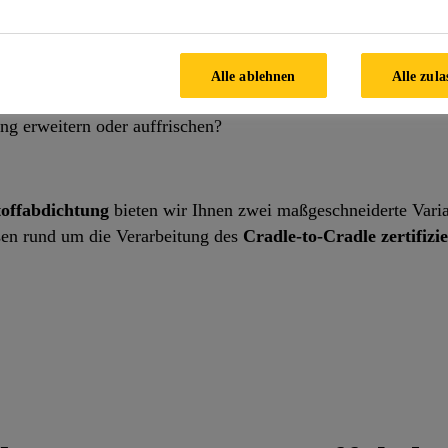
Alle ablehnen
Alle zula
ng erweitern oder auffrischen?
toffabdichtung
bieten wir Ihnen zwei maßgeschneiderte Vari
ssen rund um die Verarbeitung des
Cradle-to-Cradle zertifizi