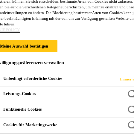
IST KUNSTSTOF
ktieren, können Sie sich entscheiden, bestimmte Arten von Cookies nicht zulassen.
en Sie auf die verschiedenen Kategorieüberschriften, um mehr zu erfahren und unse
ardeinstellungen zu ändern. Die Blockierung bestimmter Arten von Cookies kann 
ner beeinträchtigten Erfahrung mit der von uns zur Verfügung gestellten Website un
te führen.
IE POLICY
ulungen für Einsteiger & Profis
Meine Auswahl bestätigen
illigungspräferenzen verwalten
Unbedingt erforderliche Cookies
Immer a
Leistungs-Cookies
Funktionelle Cookies
Cookies für Marketingzwecke