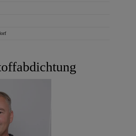
orf
toffabdichtung