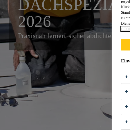
DACHSPEZIAL
respe
Klick
Stand
2026
zu ei
Diens
COOK
Praxisnah lernen, sicher abdichten: Sch
Einw