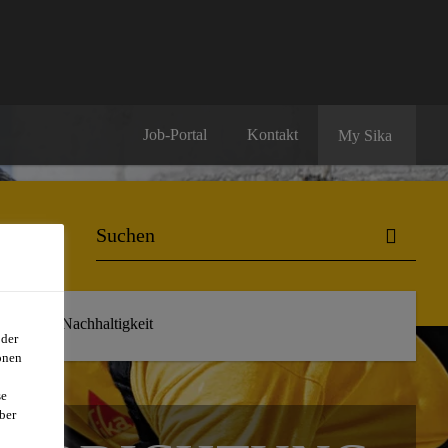
Job-Portal
Kontakt
My Sika
r uns
Nachhaltigkeit
oder
onen
se
ber