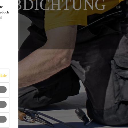
FABDICHTUNG
re
jedoch
d
ktiv