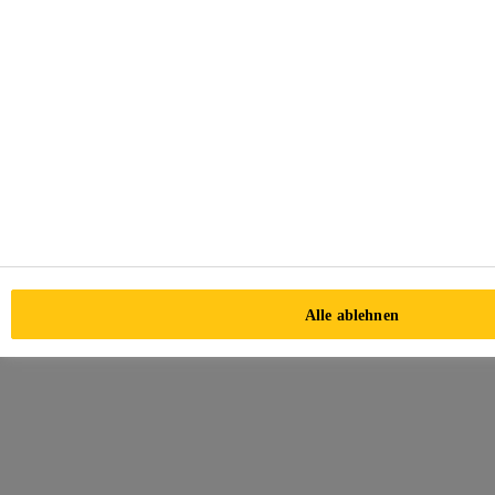
Datenschutzhinweis
§15 DSGVO - Auskunftsrecht Personen
Cookie-Einstellungsbereich
Alle ablehnen