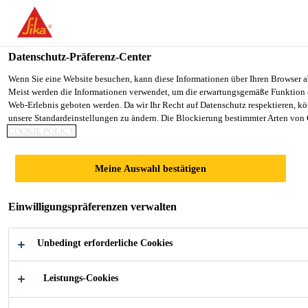
You are accessing "Sika Österreich", it seems you are accessing it f
TO SIKA USA
STAY ON THE SIKA ÖSTERREIC
Datenschutz-Präferenz-Center
Uuups - hier ging was
Wenn Sie eine Website besuchen, kann diese Informationen über Ihren Browser ab
Meist werden die Informationen verwendet, um die erwartungsgemäße Funktion der
Sika Österreich
schief! Was suchen Sie?
Web-Erlebnis geboten werden. Da wir Ihr Recht auf Datenschutz respektieren, kö
unsere Standardeinstellungen zu ändern. Die Blockierung bestimmter Arten von C
COOKIE POLICY
Meine Auswahl bestätigen
Einwilligungspräferenzen verwalten
Unbedingt erforderliche Cookies
Download
Download
Center Bau
Center Indu
Leistungs-Cookies