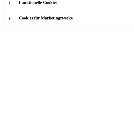
Funktionelle Cookies
Kontaktieren Sie uns!
Cookies für Marketingzwecke
Kontakt