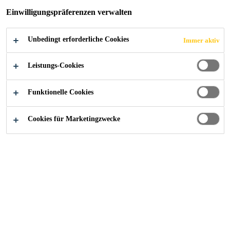
ANMELDEN
Einwilligungspräferenzen verwalten
UND
Unbedingt erforderliche Cookies
Immer aktiv
GEWINNEN!
Leistungs-Cookies
Funktionelle Cookies
Cookies für Marketingzwecke
Formular ausfüllen - Newsletter
erhalten und gewinnen!