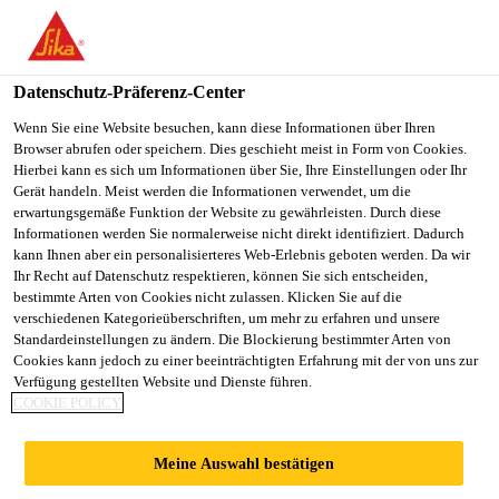
You are accessing "Sika Österreich", it seems you are accessing it
from "Vereinigte Staaten". We have a dedicated website for your
country.
Datenschutz-Präferenz-Center
TO
Wenn Sie eine Website besuchen, kann diese Informationen über Ihren
STAY ON THE SIKA
SELECT A
Browser abrufen oder speichern. Dies geschieht meist in Form von Cookies.
SIKA
ÖSTERREICH WEBSITE
COUNTRY
Hierbei kann es sich um Informationen über Sie, Ihre Einstellungen oder Ihr
USA
Gerät handeln. Meist werden die Informationen verwendet, um die
erwartungsgemäße Funktion der Website zu gewährleisten. Durch diese
Informationen werden Sie normalerweise nicht direkt identifiziert. Dadurch
Sika Österreich
kann Ihnen aber ein personalisierteres Web-Erlebnis geboten werden. Da wir
Ihr Recht auf Datenschutz respektieren, können Sie sich entscheiden,
bestimmte Arten von Cookies nicht zulassen. Klicken Sie auf die
verschiedenen Kategorieüberschriften, um mehr zu erfahren und unsere
Standardeinstellungen zu ändern. Die Blockierung bestimmter Arten von
Cookies kann jedoch zu einer beeinträchtigten Erfahrung mit der von uns zur
Verfügung gestellten Website und Dienste führen.
JETZT ZUM
COOKIE POLICY
NEWSLETTER
Meine Auswahl bestätigen