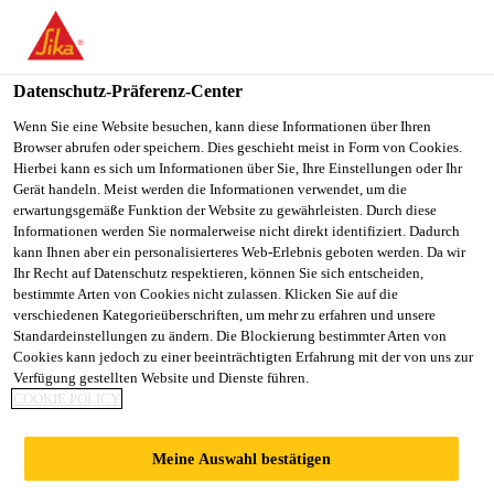
You are accessing "Sika Österreich", it seems you are accessing it
from "Vereinigte Staaten". We have a dedicated website for your
country.
Datenschutz-Präferenz-Center
TO
Wenn Sie eine Website besuchen, kann diese Informationen über Ihren
STAY ON THE SIKA
SELECT A
Browser abrufen oder speichern. Dies geschieht meist in Form von Cookies.
SIKA
ÖSTERREICH WEBSITE
COUNTRY
Hierbei kann es sich um Informationen über Sie, Ihre Einstellungen oder Ihr
USA
Gerät handeln. Meist werden die Informationen verwendet, um die
erwartungsgemäße Funktion der Website zu gewährleisten. Durch diese
Informationen werden Sie normalerweise nicht direkt identifiziert. Dadurch
Sika Österreich
kann Ihnen aber ein personalisierteres Web-Erlebnis geboten werden. Da wir
Ihr Recht auf Datenschutz respektieren, können Sie sich entscheiden,
bestimmte Arten von Cookies nicht zulassen. Klicken Sie auf die
verschiedenen Kategorieüberschriften, um mehr zu erfahren und unsere
Standardeinstellungen zu ändern. Die Blockierung bestimmter Arten von
PROJEKTE UND
Cookies kann jedoch zu einer beeinträchtigten Erfahrung mit der von uns zur
Verfügung gestellten Website und Dienste führen.
COOKIE POLICY
KOOPERATIONEN
Meine Auswahl bestätigen