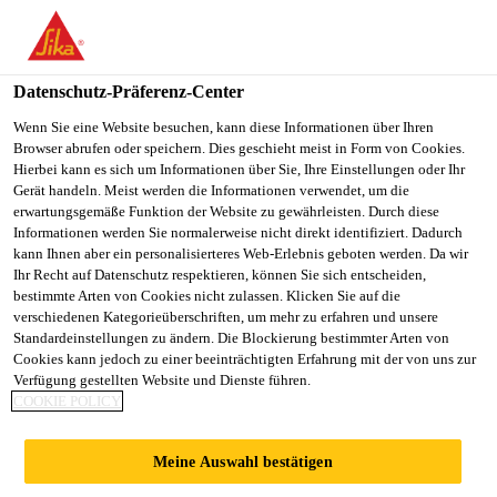
You are accessing "Sika Österreich", it seems you are accessing it
from "Vereinigte Staaten". We have a dedicated website for your
country.
Datenschutz-Präferenz-Center
TO
Wenn Sie eine Website besuchen, kann diese Informationen über Ihren
STAY ON THE SIKA
SELECT A
Browser abrufen oder speichern. Dies geschieht meist in Form von Cookies.
SIKA
ÖSTERREICH WEBSITE
COUNTRY
Hierbei kann es sich um Informationen über Sie, Ihre Einstellungen oder Ihr
USA
Gerät handeln. Meist werden die Informationen verwendet, um die
erwartungsgemäße Funktion der Website zu gewährleisten. Durch diese
Informationen werden Sie normalerweise nicht direkt identifiziert. Dadurch
Sika Österreich
kann Ihnen aber ein personalisierteres Web-Erlebnis geboten werden. Da wir
Ihr Recht auf Datenschutz respektieren, können Sie sich entscheiden,
bestimmte Arten von Cookies nicht zulassen. Klicken Sie auf die
verschiedenen Kategorieüberschriften, um mehr zu erfahren und unsere
Standardeinstellungen zu ändern. Die Blockierung bestimmter Arten von
Cookies kann jedoch zu einer beeinträchtigten Erfahrung mit der von uns zur
Verfügung gestellten Website und Dienste führen.
FARTHOFER IN
COOKIE POLICY
WÖRGL
Meine Auswahl bestätigen