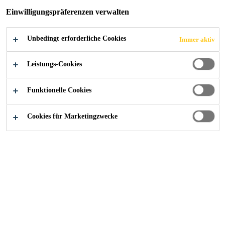
Einwilligungspräferenzen verwalten
Unbedingt erforderliche Cookies
Immer aktiv
Sika@Work - Referenzen
Farthofer in Wörgl
Leistungs-Cookies
Funktionelle Cookies
2016
WÖRGL / ÖSTERREICH
Cookies für Marketingzwecke
Die Farthofer GmbH ist eine der
modernsten und größten
Schlossereien im Tiroler Unterland.
Vor einiger Zeit erkannte man den
Bedarf einer Bodensanierung in der
Werkstätte. Eine Musterfläche