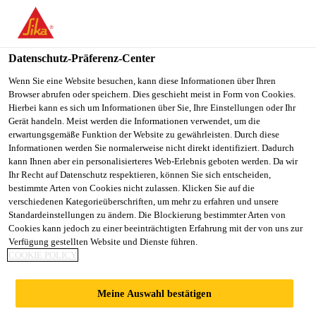
You are accessing "Sika Österreich", it seems you are accessing it
from "Vereinigte Staaten". We have a dedicated website for your
country.
Datenschutz-Präferenz-Center
TO
Wenn Sie eine Website besuchen, kann diese Informationen über Ihren
STAY ON THE SIKA
SELECT A
Browser abrufen oder speichern. Dies geschieht meist in Form von Cookies.
SIKA
ÖSTERREICH WEBSITE
COUNTRY
Hierbei kann es sich um Informationen über Sie, Ihre Einstellungen oder Ihr
USA
Gerät handeln. Meist werden die Informationen verwendet, um die
erwartungsgemäße Funktion der Website zu gewährleisten. Durch diese
Informationen werden Sie normalerweise nicht direkt identifiziert. Dadurch
Sika Österreich
kann Ihnen aber ein personalisierteres Web-Erlebnis geboten werden. Da wir
Ihr Recht auf Datenschutz respektieren, können Sie sich entscheiden,
bestimmte Arten von Cookies nicht zulassen. Klicken Sie auf die
verschiedenen Kategorieüberschriften, um mehr zu erfahren und unsere
Standardeinstellungen zu ändern. Die Blockierung bestimmter Arten von
Cookies kann jedoch zu einer beeinträchtigten Erfahrung mit der von uns zur
Verfügung gestellten Website und Dienste führen.
MRS. SPORTY
COOKIE POLICY
SPORTCLUB IN
Meine Auswahl bestätigen