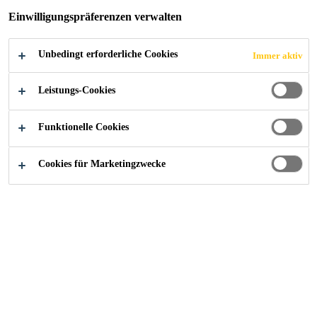
LINZ
Einwilligungspräferenzen verwalten
Unbedingt erforderliche Cookies
Immer aktiv
Leistungs-Cookies
Sika@Work - Referenzen
Mrs. Sporty Sportclub in Linz
Funktionelle Cookies
Cookies für Marketingzwecke
2015
LINZ / ÖSTERREICH
Europas marktführender Anbieter
für Frauenfitness eröffnete am
Linzer Hauptplatz eine neue
Niederlassung. Frauen haben hier