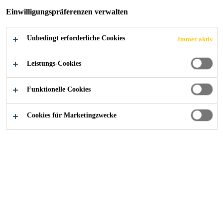
Exklusiv für Dachdecker und Spengler
Einwilligungspräferenzen verwalten
Unbedingt erforderliche Cookies
Immer aktiv
Leistungs-Cookies
kampagnen-und-aktionen
...
Frühjahrsaktion Dachdec
Funktionelle Cookies
Cookies für Marketingzwecke
Aktionssortiment mit bis
zu 53 % Rabatt
Gültig für Lieferungen bis 30. Mai
2025.
Überzeugen Sie sich von den besten