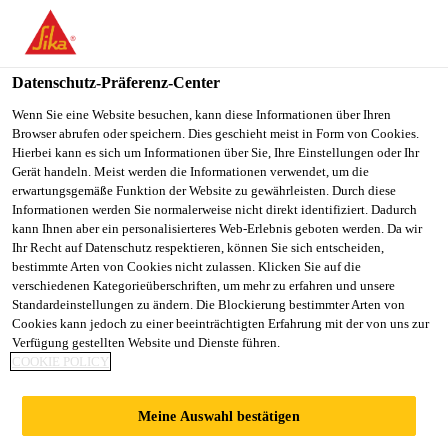
You are accessing "Sika Österreich", it seems you are accessing it
from "Vereinigte Staaten". We have a dedicated website for your
country.
Datenschutz-Präferenz-Center
TO
Wenn Sie eine Website besuchen, kann diese Informationen über Ihren
STAY ON THE SIKA
SELECT A
Browser abrufen oder speichern. Dies geschieht meist in Form von Cookies.
SIKA
ÖSTERREICH WEBSITE
COUNTRY
Hierbei kann es sich um Informationen über Sie, Ihre Einstellungen oder Ihr
USA
Gerät handeln. Meist werden die Informationen verwendet, um die
erwartungsgemäße Funktion der Website zu gewährleisten. Durch diese
Informationen werden Sie normalerweise nicht direkt identifiziert. Dadurch
Sika Österreich
kann Ihnen aber ein personalisierteres Web-Erlebnis geboten werden. Da wir
Ihr Recht auf Datenschutz respektieren, können Sie sich entscheiden,
bestimmte Arten von Cookies nicht zulassen. Klicken Sie auf die
verschiedenen Kategorieüberschriften, um mehr zu erfahren und unsere
Standardeinstellungen zu ändern. Die Blockierung bestimmter Arten von
Cookies kann jedoch zu einer beeinträchtigten Erfahrung mit der von uns zur
Verfügung gestellten Website und Dienste führen.
FRÜHJAHRSAK
COOKIE POLICY
TION 2025
Meine Auswahl bestätigen