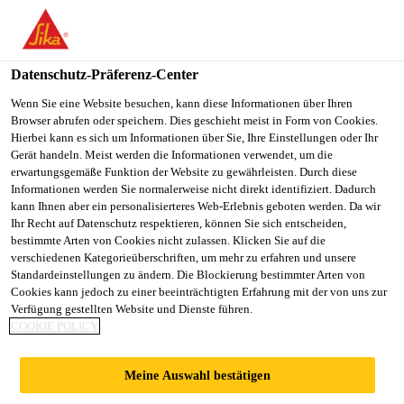
You are accessing "Sika Österreich", it seems you are accessing it
from "Vereinigte Staaten". We have a dedicated website for your
country.
Datenschutz-Präferenz-Center
TO
Wenn Sie eine Website besuchen, kann diese Informationen über Ihren
STAY ON THE SIKA
SELECT A
Browser abrufen oder speichern. Dies geschieht meist in Form von Cookies.
SIKA
ÖSTERREICH WEBSITE
COUNTRY
Hierbei kann es sich um Informationen über Sie, Ihre Einstellungen oder Ihr
USA
Gerät handeln. Meist werden die Informationen verwendet, um die
erwartungsgemäße Funktion der Website zu gewährleisten. Durch diese
Informationen werden Sie normalerweise nicht direkt identifiziert. Dadurch
Sika Österreich
kann Ihnen aber ein personalisierteres Web-Erlebnis geboten werden. Da wir
Ihr Recht auf Datenschutz respektieren, können Sie sich entscheiden,
bestimmte Arten von Cookies nicht zulassen. Klicken Sie auf die
verschiedenen Kategorieüberschriften, um mehr zu erfahren und unsere
Standardeinstellungen zu ändern. Die Blockierung bestimmter Arten von
Cookies kann jedoch zu einer beeinträchtigten Erfahrung mit der von uns zur
Verfügung gestellten Website und Dienste führen.
WOHNEN AM
COOKIE POLICY
CENTRAL PARK
Meine Auswahl bestätigen