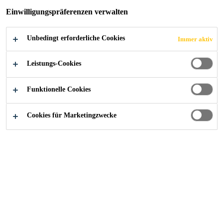
GRAZ
Einwilligungspräferenzen verwalten
Unbedingt erforderliche Cookies
Immer aktiv
Leistungs-Cookies
Sika@Work - Referenzen
Wohnen am Central Park Graz
Funktionelle Cookies
Cookies für Marketingzwecke
2019
GRAZ, ÖSTERREICH
In Graz wurde die Wohnhausanlage
„Wohnen am Central Park“ mit
insgesamt 220 Wohnungen, einem