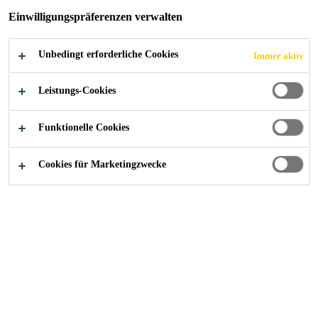
WIENER NETZE
Einwilligungspräferenzen verwalten
Unbedingt erforderliche Cookies
Immer aktiv
Leistungs-Cookies
Sika@Work - Referenzen
...
Smart Campus der Wiene
Funktionelle Cookies
Cookies für Marketingzwecke
2015
WIEN / ÖSTERREICH
Die Wiener Netze GmbH sichert die
Strom-, Gas-, Wärme- und
Telekommunikations-Versorgung
für die 2 Millionen Einwohner des