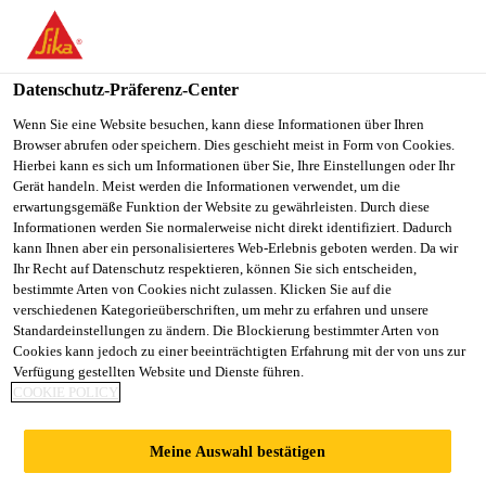
You are accessing "Sika Österreich", it seems you are accessing it
from "Vereinigte Staaten". We have a dedicated website for your
country.
Datenschutz-Präferenz-Center
TO
Wenn Sie eine Website besuchen, kann diese Informationen über Ihren
STAY ON THE SIKA
SELECT A
Browser abrufen oder speichern. Dies geschieht meist in Form von Cookies.
SIKA
ÖSTERREICH WEBSITE
COUNTRY
Hierbei kann es sich um Informationen über Sie, Ihre Einstellungen oder Ihr
USA
Gerät handeln. Meist werden die Informationen verwendet, um die
erwartungsgemäße Funktion der Website zu gewährleisten. Durch diese
Informationen werden Sie normalerweise nicht direkt identifiziert. Dadurch
Sika Österreich
kann Ihnen aber ein personalisierteres Web-Erlebnis geboten werden. Da wir
Ihr Recht auf Datenschutz respektieren, können Sie sich entscheiden,
bestimmte Arten von Cookies nicht zulassen. Klicken Sie auf die
verschiedenen Kategorieüberschriften, um mehr zu erfahren und unsere
Standardeinstellungen zu ändern. Die Blockierung bestimmter Arten von
Cookies kann jedoch zu einer beeinträchtigten Erfahrung mit der von uns zur
Verfügung gestellten Website und Dienste führen.
SMART
COOKIE POLICY
CAMPUS DER
Meine Auswahl bestätigen