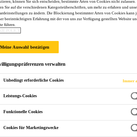
ktieren, können Sie sich entscheiden, bestimmte Arten von Cookies nicht zulassen.
Sikaflex®-116 H
en Sie auf die verschiedenen Kategorieüberschriften, um mehr zu erfahren und unse
ardeinstellungen zu ändern. Die Blockierung bestimmter Arten von Cookies kann 
ner beeinträchtigten Erfahrung mit der von uns zur Verfügung gestellten Website un
te führen.
1-komponentiger, lösemittelfreier, elastisc
IE POLICY
hoher Anfangsfestigkeit
Meine Auswahl bestätigen
Sikaflex®-116 High Grab ist ein Bau- und Montagekle
hervorragender Haftung auf den meisten Bauwerkstof
illigungspräferenzen verwalten
Unbedingt erforderliche Cookies
Immer a
Sehr hohe Anfangshaftung
Fixierung von schweren Objekten ohne zusätzlich
Leistungs-Cookies
Geringe Auspresskraft
Funktionelle Cookies
Cookies für Marketingzwecke