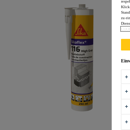
respe
Klick
Stand
zu ei
Diens
COOK
Einw