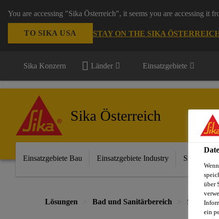
You are accessing "Sika Österreich", it seems you are accessing it f
TO SIKA USA
STAY ON THE SIKA ÖSTERREIC
Sika Konzern
Länder
Einsatzgebiete
Sika Österreich
Date
Einsatzgebiete Bau
Einsatzgebiete Industry
Sika im Ha
Wenn 
speic
über 
verwe
Lösungen
Bad und Sanitärbereich
Sikaflex®
Infor
ein p