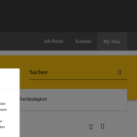
Job-Portal
Kontakt
My Sika
r uns
Nachhaltigkeit
oder
onen
se
ber