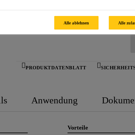
JETZT KAUFEN
Alle ablehnen
Alle zula
PRODUKTDATENBLATT
SICHERHEIT
ls
Anwendung
Dokume
Vorteile