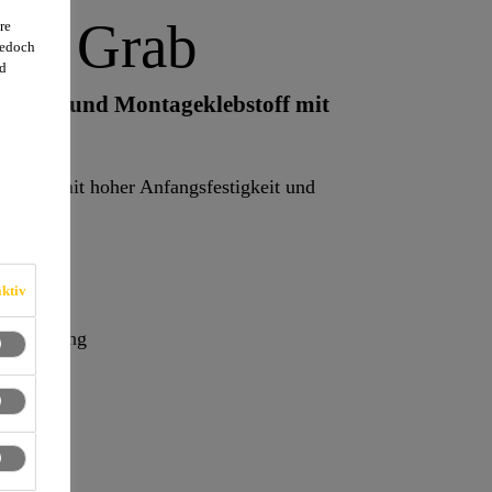
igh Grab
re
jedoch
d
her Bau- und Montageklebstoff mit
bstoff mit hoher Anfangsfestigkeit und
fen.
ktiv
e Sicherung