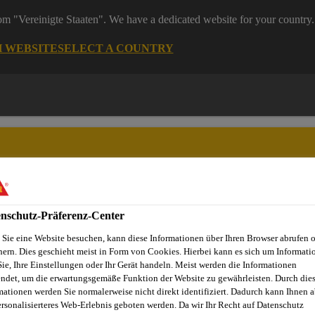
rom "Vereinigte Staaten". We have a dedicated website for your country.
H WEBSITE
SELECT A COUNTRY
nschutz-Präferenz-Center
ndel
Starke Marken
Services & Downloads
News
Übe
Sie eine Website besuchen, kann diese Informationen über Ihren Browser abrufen 
hern. Dies geschieht meist in Form von Cookies. Hierbei kann es sich um Informati
Sie, Ihre Einstellungen oder Ihr Gerät handeln. Meist werden die Informationen
ndet, um die erwartungsgemäße Funktion der Website zu gewährleisten. Durch die
-116 High Grab
mationen werden Sie normalerweise nicht direkt identifiziert. Dadurch kann Ihnen a
ersonalisierteres Web-Erlebnis geboten werden. Da wir Ihr Recht auf Datenschutz