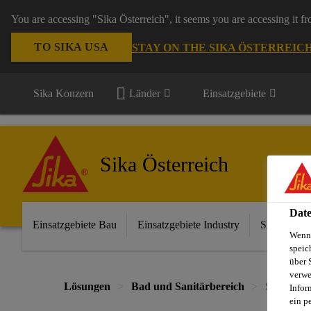
You are accessing "Sika Österreich", it seems you are accessing it f
TO SIKA USA
STAY ON THE SIKA ÖSTERREIC
Sika Konzern
Länder
Einsatzgebiete
Sika Österreich
Date
Einsatzgebiete Bau
Einsatzgebiete Industry
Sika im Ha
Wenn 
speic
über 
verwe
Lösungen
Bad und Sanitärbereich
Sikasil® 
Infor
ein p