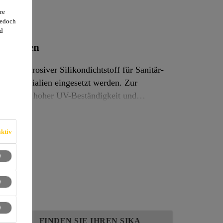
re
jedoch
d
wendungen
icht korrosiver Silikondichtstoff für Sanitär-
aumaterialien eingesetzt werden. Zur
eich, mit hoher UV-Beständigkeit und
ktiv
FINDEN SIE IHREN SIKA