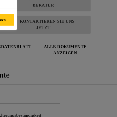
BERATER
ssen
KONTAKTIEREN SIE UNS
JETZT
SDATENBLATT
ALLE DOKUMENTE
ANZEIGEN
nte
lterungsbeständigkeit