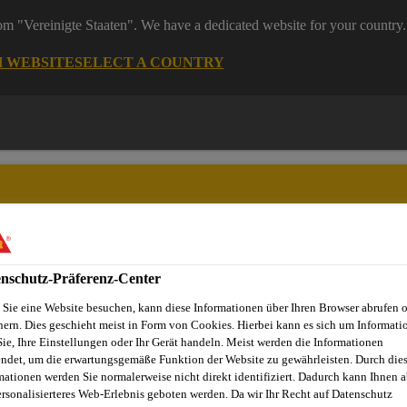
rom "Vereinigte Staaten". We have a dedicated website for your country.
H WEBSITE
SELECT A COUNTRY
nschutz-Präferenz-Center
ndel
Starke Marken
Services & Downloads
News
Übe
Sie eine Website besuchen, kann diese Informationen über Ihren Browser abrufen 
hern. Dies geschieht meist in Form von Cookies. Hierbei kann es sich um Informati
Sie, Ihre Einstellungen oder Ihr Gerät handeln. Meist werden die Informationen
ndet, um die erwartungsgemäße Funktion der Website zu gewährleisten. Durch die
C
mationen werden Sie normalerweise nicht direkt identifiziert. Dadurch kann Ihnen a
ersonalisierteres Web-Erlebnis geboten werden. Da wir Ihr Recht auf Datenschutz