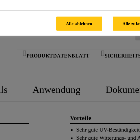
Alle ablehnen
Alle zula
PRODUKTDATENBLATT
SICHERHEIT
ls
Anwendung
Dokume
Vorteile
Sehr gute UV-Beständigkeit
Sehr gute Witterungs- und A