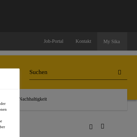
Job-Portal
Kontakt
My Sika
r uns
Nachhaltigkeit
oder
onen
se
ber