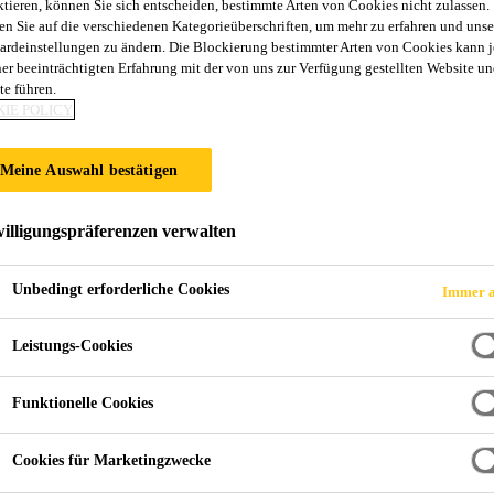
ktieren, können Sie sich entscheiden, bestimmte Arten von Cookies nicht zulassen.
Sikasil® C
en Sie auf die verschiedenen Kategorieüberschriften, um mehr zu erfahren und unse
ardeinstellungen zu ändern. Die Blockierung bestimmter Arten von Cookies kann 
ner beeinträchtigten Erfahrung mit der von uns zur Verfügung gestellten Website un
te führen.
Silikondichtstoff für Sanitär- und Bauan
IE POLICY
Sikasil® C ist ein 1-komponentiger, neutralhärtender, n
Meine Auswahl bestätigen
und Baufugen. Es kann ohne Primer auf den meisten B
elastischen Fugenabdichtung im Innen- und Außenber
illigungspräferenzen verwalten
Schimmelwiderstand.
Mehr anzeigen +
Unbedingt erforderliche Cookies
Immer a
Sehr gute UV-Beständigkeit
Leistungs-Cookies
Sehr gute Witterungs- und Alterungsbeständigkeit
Primerlose Anwendung auf vielen Untergründen
Funktionelle Cookies
Cookies für Marketingzwecke
JETZT KAUFEN