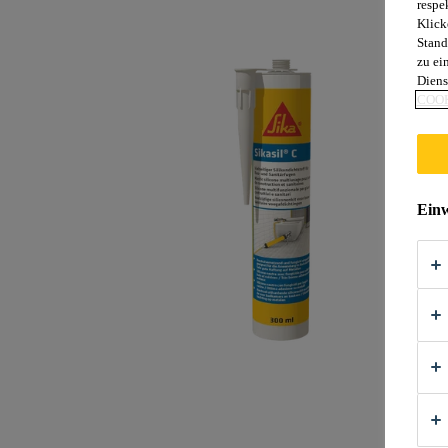
respe
Klick
Stand
zu ei
Diens
COOK
Einw