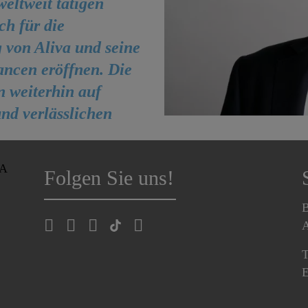
weltweit tätigen
h für die
 von Aliva und seine
ncen eröffnen. Die
n weiterhin auf
nd verlässlichen
EA
Folgen Sie uns!
B
A
T
E