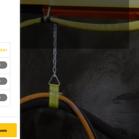
T
ktiv
ssen