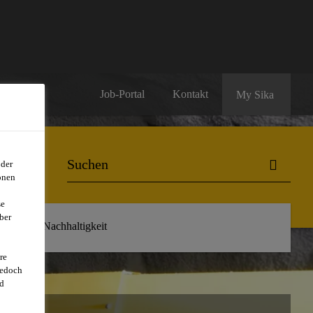
Job-Portal
Kontakt
My Sika
oder
onen
se
ber
r uns
Nachhaltigkeit
re
jedoch
d