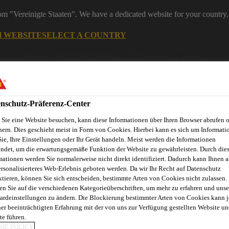
rom "Vereinigte Staaten". We have a dedicated website for your country.
H WEBSITE
SELECT A COUNTRY
nschutz-Präferenz-Center
Sie eine Website besuchen, kann diese Informationen über Ihren Browser abrufen 
hern. Dies geschieht meist in Form von Cookies. Hierbei kann es sich um Informati
Sie, Ihre Einstellungen oder Ihr Gerät handeln. Meist werden die Informationen
ndet, um die erwartungsgemäße Funktion der Website zu gewährleisten. Durch die
mationen werden Sie normalerweise nicht direkt identifiziert. Dadurch kann Ihnen a
ndel
Starke Marken
Services & Downloads
News
Übe
ersonalisierteres Web-Erlebnis geboten werden. Da wir Ihr Recht auf Datenschutz
ktieren, können Sie sich entscheiden, bestimmte Arten von Cookies nicht zulassen.
en Sie auf die verschiedenen Kategorieüberschriften, um mehr zu erfahren und unse
ardeinstellungen zu ändern. Die Blockierung bestimmter Arten von Cookies kann 
ner beeinträchtigten Erfahrung mit der von uns zur Verfügung gestellten Website un
te führen.
IE POLICY