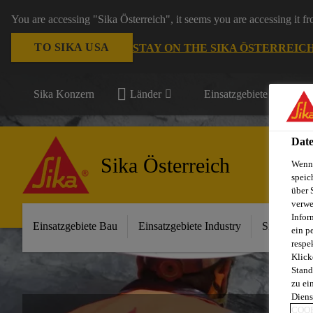
You are accessing "Sika Österreich", it seems you are accessing it f
TO SIKA USA
STAY ON THE SIKA ÖSTERREIC
Sika Konzern
Länder
Einsatzgebiete
Date
Sika Österreich
Wenn 
speic
über 
verwe
Infor
Einsatzgebiete Bau
Einsatzgebiete Industry
Sika im Ha
ein p
respe
Klick
Stand
zu ei
Diens
COOK