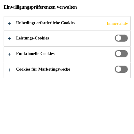
US WIEN
Einwilligungspräferenzen verwalten
Unbedingt erforderliche Cookies
Immer aktiv
Leistungs-Cookies
Sika Österreich - Über uns
...
HoHo Wien - Holzhoch
Funktionelle Cookies
Cookies für Marketingzwecke
2018
WIEN / ÖSTERREICH
In der Seestadt Aspern im 22.
Wiener Gemeindebezirk Donaustadt
entsteht das weltweit erste 24-
stöckige Holzhochhaus, das HoHo