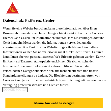
You are accessing "Sika Österreich", it seems you are accessing it
from "Vereinigte Staaten". We have a dedicated website for your
country.
Datenschutz-Präferenz-Center
TO
Wenn Sie eine Website besuchen, kann diese Informationen über Ihren
STAY ON THE SIKA
SELECT A
Browser abrufen oder speichern. Dies geschieht meist in Form von Cookies.
SIKA
ÖSTERREICH WEBSITE
COUNTRY
Hierbei kann es sich um Informationen über Sie, Ihre Einstellungen oder Ihr
USA
Gerät handeln. Meist werden die Informationen verwendet, um die
erwartungsgemäße Funktion der Website zu gewährleisten. Durch diese
Informationen werden Sie normalerweise nicht direkt identifiziert. Dadurch
Sika Österreich
kann Ihnen aber ein personalisierteres Web-Erlebnis geboten werden. Da wir
Ihr Recht auf Datenschutz respektieren, können Sie sich entscheiden,
bestimmte Arten von Cookies nicht zulassen. Klicken Sie auf die
verschiedenen Kategorieüberschriften, um mehr zu erfahren und unsere
Standardeinstellungen zu ändern. Die Blockierung bestimmter Arten von
Cookies kann jedoch zu einer beeinträchtigten Erfahrung mit der von uns zur
Verfügung gestellten Website und Dienste führen.
HOHO WIEN -
COOKIE POLICY
HOLZHOCHHA
Meine Auswahl bestätigen