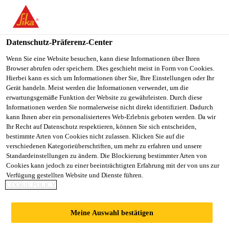
You are accessing "Sika Österreich", it seems you are accessing it
from "Vereinigte Staaten". We have a dedicated website for your
country.
Datenschutz-Präferenz-Center
TO
Wenn Sie eine Website besuchen, kann diese Informationen über Ihren
STAY ON THE SIKA
SELECT A
Browser abrufen oder speichern. Dies geschieht meist in Form von Cookies.
SIKA
ÖSTERREICH WEBSITE
COUNTRY
Hierbei kann es sich um Informationen über Sie, Ihre Einstellungen oder Ihr
USA
Gerät handeln. Meist werden die Informationen verwendet, um die
erwartungsgemäße Funktion der Website zu gewährleisten. Durch diese
Informationen werden Sie normalerweise nicht direkt identifiziert. Dadurch
Sika Österreich
kann Ihnen aber ein personalisierteres Web-Erlebnis geboten werden. Da wir
Ihr Recht auf Datenschutz respektieren, können Sie sich entscheiden,
bestimmte Arten von Cookies nicht zulassen. Klicken Sie auf die
verschiedenen Kategorieüberschriften, um mehr zu erfahren und unsere
Standardeinstellungen zu ändern. Die Blockierung bestimmter Arten von
ÜBERSICHT
Cookies kann jedoch zu einer beeinträchtigten Erfahrung mit der von uns zur
Verfügung gestellten Website und Dienste führen.
COOKIE POLICY
BITUMENABDICH
Meine Auswahl bestätigen
TUNG