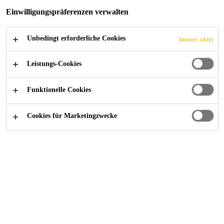
Einwilligungspräferenzen verwalten
Unbedingt erforderliche Cookies
Immer aktiv
Leistungs-Cookies
Diese Seite zeigt alle Bitumen-
Funktionelle Cookies
Abdichtungssysteme, die Sika für
Cookies für Marketingzwecke
die unterschiedlichen
Anwendungsbereiche im Sortiment
führt.
Sie brauchen Unterstützung für ein
Projekt?