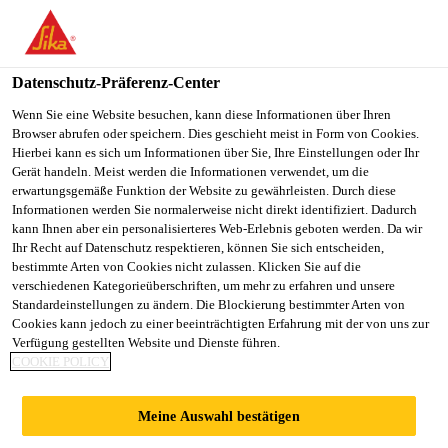
You are accessing "Sika Österreich", it seems you are accessing it
from "Vereinigte Staaten". We have a dedicated website for your
country.
Datenschutz-Präferenz-Center
TO
Wenn Sie eine Website besuchen, kann diese Informationen über Ihren
STAY ON THE SIKA
SELECT A
Browser abrufen oder speichern. Dies geschieht meist in Form von Cookies.
SIKA
ÖSTERREICH WEBSITE
COUNTRY
Hierbei kann es sich um Informationen über Sie, Ihre Einstellungen oder Ihr
USA
Gerät handeln. Meist werden die Informationen verwendet, um die
erwartungsgemäße Funktion der Website zu gewährleisten. Durch diese
Informationen werden Sie normalerweise nicht direkt identifiziert. Dadurch
Sika Österreich
kann Ihnen aber ein personalisierteres Web-Erlebnis geboten werden. Da wir
Ihr Recht auf Datenschutz respektieren, können Sie sich entscheiden,
bestimmte Arten von Cookies nicht zulassen. Klicken Sie auf die
verschiedenen Kategorieüberschriften, um mehr zu erfahren und unsere
Standardeinstellungen zu ändern. Die Blockierung bestimmter Arten von
DACHENTWÄSSER
Cookies kann jedoch zu einer beeinträchtigten Erfahrung mit der von uns zur
Verfügung gestellten Website und Dienste führen.
COOKIE POLICY
UNG
Meine Auswahl bestätigen