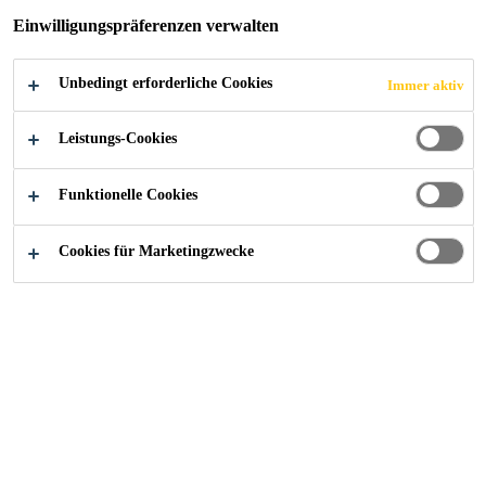
Einwilligungspräferenzen verwalten
Unbedingt erforderliche Cookies
Immer aktiv
Tools zur Berechnung
...
Dachentwässerung » Berech
Leistungs-Cookies
Funktionelle Cookies
Für die richtige Berechnung und
Cookies für Marketingzwecke
Dimensionierung von
Dachentwässerungen und
Notentwässerungen sind
statistische
eine wichtige
Niederschlagsauswertungen
Eingangsgröße. Diese Werte können
über die Datenbank des